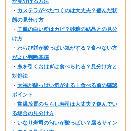
か見分ける方法
・
カステラがべたつくのは大丈夫？傷んだ状
態の見分け方
・
羊羹の白い粉はカビ？砂糖の結晶との見分
け方
・
わらび餅が酸っぱい気がする？食べない方
がよい判断基準
・
糸を引くおはぎは食べられる？見分け方と
対処法
・
大福が酸っぱい気がする｜食べる前の確認
ポイント
・
常温放置のちらし寿司は大丈夫？傷んでい
る場合の見分け方
・
いなり寿司の匂いが酸っぱい？腐るサイン