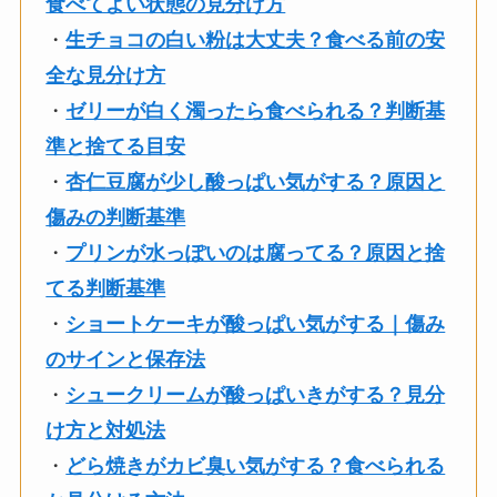
食べてよい状態の見分け方
・
生チョコの白い粉は大丈夫？食べる前の安
全な見分け方
・
ゼリーが白く濁ったら食べられる？判断基
準と捨てる目安
・
杏仁豆腐が少し酸っぱい気がする？原因と
傷みの判断基準
・
プリンが水っぽいのは腐ってる？原因と捨
てる判断基準
・
ショートケーキが酸っぱい気がする｜傷み
のサインと保存法
・
シュークリームが酸っぱいきがする？見分
け方と対処法
・
どら焼きがカビ臭い気がする？食べられる